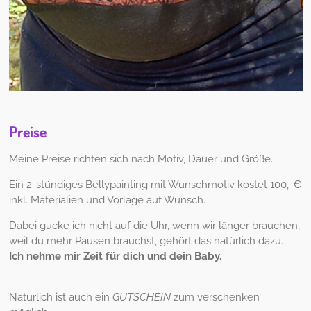
Preise
Meine Preise richten sich nach Motiv, Dauer und Größe.
Ein 2-stündiges Bellypainting mit Wunschmotiv kostet 100,-€
inkl. Materialien und Vorlage auf Wunsch.
Dabei gucke ich nicht auf die Uhr, wenn wir länger brauchen,
weil du mehr Pausen brauchst, gehört das natürlich dazu.
Ich nehme mir Zeit für dich und dein Baby.
Natürlich ist auch ein
GUTSCHEIN
zum verschenken