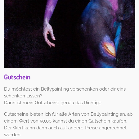
Gutschein
Du möchtest ein Bellypainting verschenken oder dir eins
schenken lassen?
Dann ist mein Gutscheine genau das Richtige.
Gutscheine bieten ich für alle Arten von Bellypainting an, ab
einem Wert von 50,00 kannst du einen Gutschein kaufen.
Der Wert kann dann auch auf andere Preise angerechnet
werden.