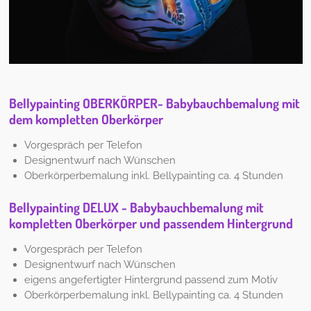
Bellypainting OBERKÖRPER- Babybauchbemalung mit
dem kompletten Oberkörper
Vorgespräch per Telefon
Designentwurf nach Wünschen
Oberkörperbemalung inkl. Bellypainting ca. 4 Stunden
Bellypainting DELUX - Babybauchbemalung mit
kompletten Oberkörper und passendem Hintergrund
Vorgespräch per Telefon
Designentwurf nach Wünschen
eigens angefertigter Hintergrund passend zum Motiv
Oberkörperbemalung inkl. Bellypainting ca. 4 Stunden